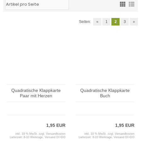
Seiten:
«
1
2
3
»
Quadratische Klappkarte
Quadratische Klappkarte
Paar mit Herzen
Buch
1,95 EUR
1,95 EUR
inkl. 19 % MwSt. zzgl.
Versandkosten
inkl. 19 % MwSt. zzgl.
Versandkosten
Lieferzeit:
8-10 Werktage, Versand DI+DO
Lieferzeit:
8-10 Werktage, Versand DI+DO