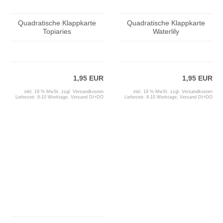
Quadratische Klappkarte
Quadratische Klappkarte
Topiaries
Waterlily
1,95 EUR
1,95 EUR
inkl. 19 % MwSt. zzgl.
Versandkosten
inkl. 19 % MwSt. zzgl.
Versandkosten
Lieferzeit:
8-10 Werktage, Versand DI+DO
Lieferzeit:
8-10 Werktage, Versand DI+DO