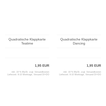
Quadratische Klappkarte
Quadratische Klappkarte
Teatime
Dancing
1,95 EUR
1,95 EUR
inkl. 19 % MwSt. zzgl.
Versandkosten
inkl. 19 % MwSt. zzgl.
Versandkosten
Lieferzeit:
8-10 Werktage, Versand DI+DO
Lieferzeit:
8-10 Werktage, Versand DI+DO