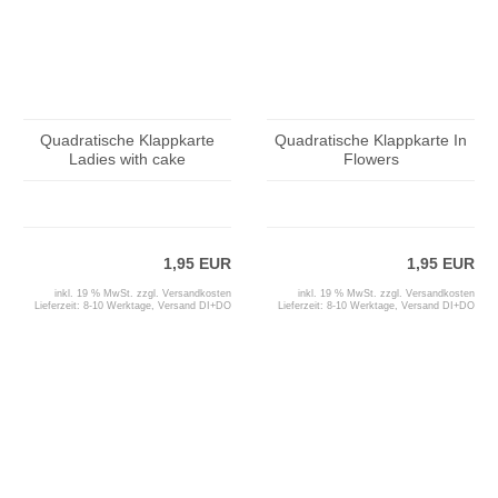
Quadratische Klappkarte
Quadratische Klappkarte In
Ladies with cake
Flowers
1,95 EUR
1,95 EUR
inkl. 19 % MwSt. zzgl.
Versandkosten
inkl. 19 % MwSt. zzgl.
Versandkosten
Lieferzeit:
8-10 Werktage, Versand DI+DO
Lieferzeit:
8-10 Werktage, Versand DI+DO