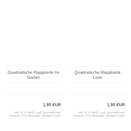
Quadratische Klappkarte Im
Quadratische Klappkarte
Garten
Love
1,95 EUR
1,95 EUR
inkl. 19 % MwSt. zzgl.
Versandkosten
inkl. 19 % MwSt. zzgl.
Versandkosten
Lieferzeit:
8-10 Werktage, Versand DI+DO
Lieferzeit:
8-10 Werktage, Versand DI+DO