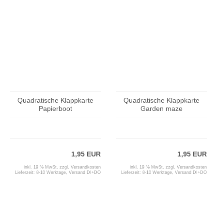
Quadratische Klappkarte
Quadratische Klappkarte
Papierboot
Garden maze
1,95 EUR
1,95 EUR
inkl. 19 % MwSt. zzgl.
Versandkosten
inkl. 19 % MwSt. zzgl.
Versandkosten
Lieferzeit:
8-10 Werktage, Versand DI+DO
Lieferzeit:
8-10 Werktage, Versand DI+DO