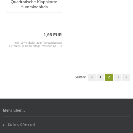
Quadratische Klappkarte
Hummingbirds
1,95 EUR
inkl. 19 % MwSt. zzgl.
Versandkosten
Lieferzeit:
8-10 Werktage, Versand DI+DO
Seiten:
«
1
2
3
»
Mehr über...
Zahlung & Versand