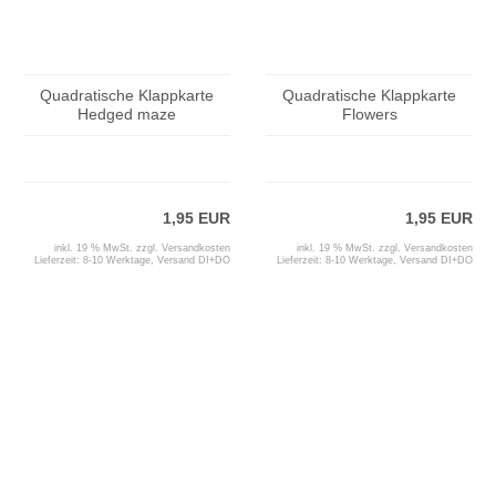
Quadratische Klappkarte
Quadratische Klappkarte
Hedged maze
Flowers
1,95 EUR
1,95 EUR
inkl. 19 % MwSt. zzgl.
Versandkosten
inkl. 19 % MwSt. zzgl.
Versandkosten
Lieferzeit:
8-10 Werktage, Versand DI+DO
Lieferzeit:
8-10 Werktage, Versand DI+DO