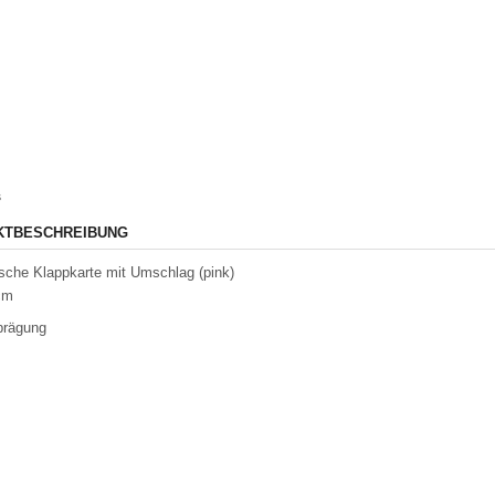
s
KTBESCHREIBUNG
sche Klappkarte mit Umschlag (pink)
cm
prägung