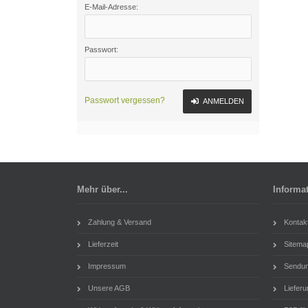
E-Mail-Adresse:
Passwort:
Passwort vergessen?
ANMELDEN
Mehr über...
Informa
Zahlung & Versand
Kontak
Lieferzeit
Sitema
Impressum
Sendung
Unsere AGB
Lieferu