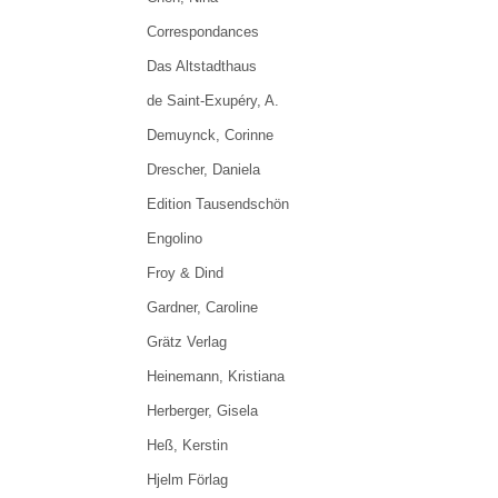
Correspondances
Das Altstadthaus
de Saint-Exupéry, A.
Demuynck, Corinne
Drescher, Daniela
Edition Tausendschön
Engolino
Froy & Dind
Gardner, Caroline
Grätz Verlag
Heinemann, Kristiana
Herberger, Gisela
Heß, Kerstin
Hjelm Förlag