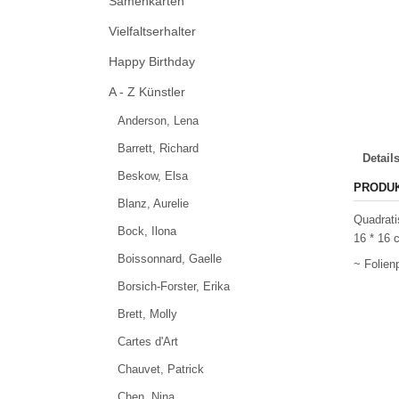
Samenkarten
Vielfaltserhalter
Happy Birthday
A - Z Künstler
Anderson, Lena
Barrett, Richard
Detail
Beskow, Elsa
PRODU
Blanz, Aurelie
Quadrati
Bock, Ilona
16 * 16 
Boissonnard, Gaelle
~ Folien
Borsich-Forster, Erika
Brett, Molly
Cartes d'Art
Chauvet, Patrick
Chen, Nina