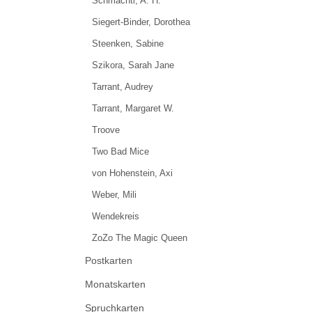
Schmachtl, A. H.
Siegert-Binder, Dorothea
Steenken, Sabine
Szikora, Sarah Jane
Tarrant, Audrey
Tarrant, Margaret W.
Troove
Two Bad Mice
von Hohenstein, Axi
Weber, Mili
Wendekreis
ZoZo The Magic Queen
Postkarten
Monatskarten
Spruchkarten