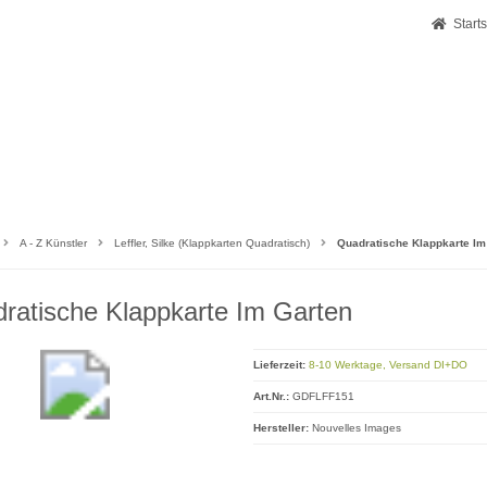
Starts
A - Z Künstler
Leffler, Silke (Klappkarten Quadratisch)
Quadratische Klappkarte Im
ratische Klappkarte Im Garten
Lieferzeit:
8-10 Werktage, Versand DI+DO
Art.Nr.:
GDFLFF151
Hersteller:
Nouvelles Images