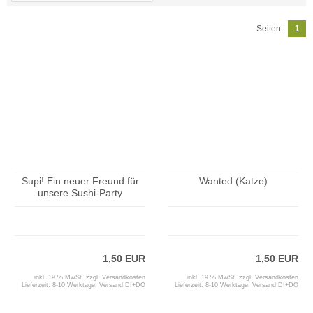
Seiten:
1
Supi! Ein neuer Freund für
Wanted (Katze)
unsere Sushi-Party
1,50 EUR
1,50 EUR
inkl. 19 % MwSt. zzgl.
Versandkosten
inkl. 19 % MwSt. zzgl.
Versandkosten
Lieferzeit:
8-10 Werktage, Versand DI+DO
Lieferzeit:
8-10 Werktage, Versand DI+DO