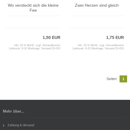
Wo versteckt sich die kleine
Zwei Herzen sind gleich
Fee
1,50 EUR
1,75 EUR
inkl. 19 % MwSt. zzgl.
Versandkosten
inkl. 19 % MwSt. zzgl.
Versandkosten
Lieferzeit:
8-10 Werktage, Versand DI+DO
Lieferzeit:
8-10 Werktage, Versand DI+DO
Seiten:
1
Mehr über...
Zahlung & Versand