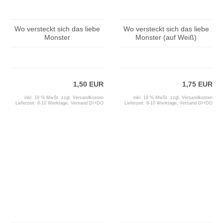
Wo versteckt sich das liebe
Wo versteckt sich das liebe
Monster
Monster (auf Weiß)
1,50 EUR
1,75 EUR
inkl. 19 % MwSt. zzgl.
Versandkosten
inkl. 19 % MwSt. zzgl.
Versandkosten
Lieferzeit:
8-10 Werktage, Versand DI+DO
Lieferzeit:
8-10 Werktage, Versand DI+DO