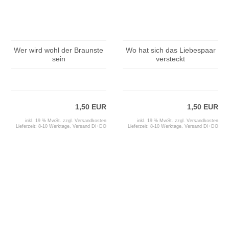
Wer wird wohl der Braunste
Wo hat sich das Liebespaar
sein
versteckt
1,50 EUR
1,50 EUR
inkl. 19 % MwSt. zzgl.
Versandkosten
inkl. 19 % MwSt. zzgl.
Versandkosten
Lieferzeit:
8-10 Werktage, Versand DI+DO
Lieferzeit:
8-10 Werktage, Versand DI+DO