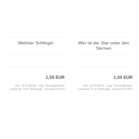
Welcher Schlingel
Wer ist der Star unter den
Sternen
1,50 EUR
1,50 EUR
inkl. 19 % MwSt. zzgl.
Versandkosten
inkl. 19 % MwSt. zzgl.
Versandkosten
Lieferzeit:
8-10 Werktage, Versand DI+DO
Lieferzeit:
8-10 Werktage, Versand DI+DO