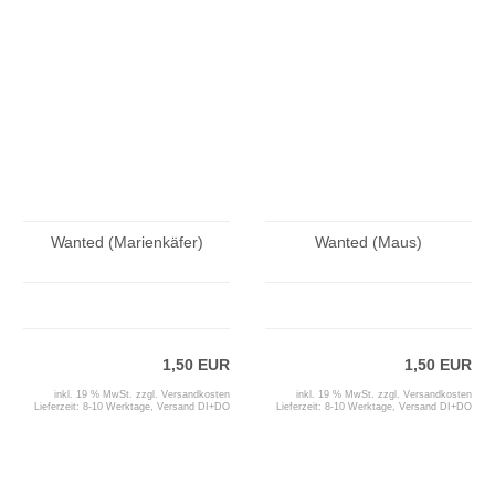
Wanted (Marienkäfer)
Wanted (Maus)
1,50 EUR
1,50 EUR
inkl. 19 % MwSt. zzgl.
Versandkosten
inkl. 19 % MwSt. zzgl.
Versandkosten
Lieferzeit:
8-10 Werktage, Versand DI+DO
Lieferzeit:
8-10 Werktage, Versand DI+DO