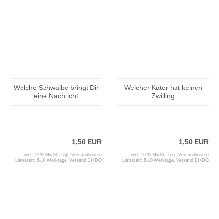
Welche Schwalbe bringt Dir
Welcher Kater hat keinen
eine Nachricht
Zwilling
1,50 EUR
1,50 EUR
inkl. 19 % MwSt. zzgl.
Versandkosten
inkl. 19 % MwSt. zzgl.
Versandkosten
Lieferzeit:
8-10 Werktage, Versand DI+DO
Lieferzeit:
8-10 Werktage, Versand DI+DO