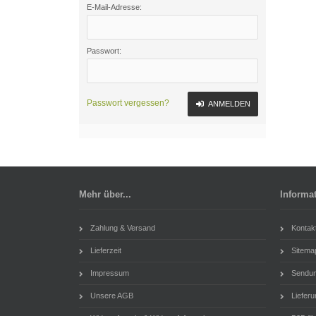
E-Mail-Adresse:
Passwort:
Passwort vergessen?
ANMELDEN
Mehr über...
Informa
Zahlung & Versand
Kontak
Lieferzeit
Sitema
Impressum
Sendung
Unsere AGB
Lieferu