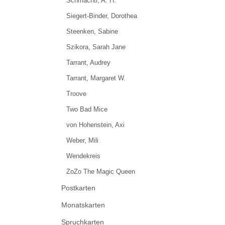
Schmachtl, A. H.
Siegert-Binder, Dorothea
Steenken, Sabine
Szikora, Sarah Jane
Tarrant, Audrey
Tarrant, Margaret W.
Troove
Two Bad Mice
von Hohenstein, Axi
Weber, Mili
Wendekreis
ZoZo The Magic Queen
Postkarten
Monatskarten
Spruchkarten