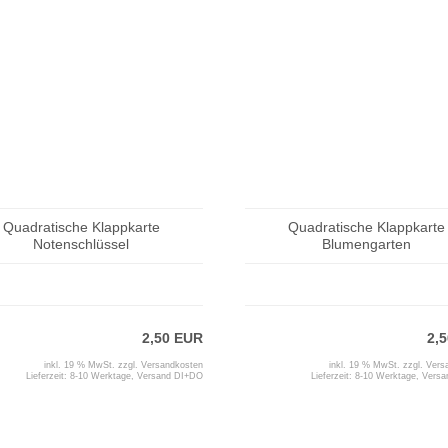
Quadratische Klappkarte
Quadratische Klappkarte
Notenschlüssel
Blumengarten
2,50 EUR
2,
inkl. 19 % MwSt. zzgl.
Versandkosten
inkl. 19 % MwSt. zzgl.
Vers
Lieferzeit:
8-10 Werktage, Versand DI+DO
Lieferzeit:
8-10 Werktage, Vers