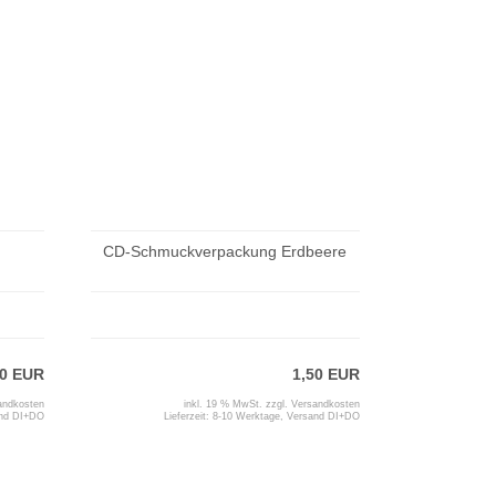
CD-Schmuckverpackung Erdbeere
50 EUR
1,50 EUR
andkosten
inkl. 19 % MwSt. zzgl.
Versandkosten
and DI+DO
Lieferzeit:
8-10 Werktage, Versand DI+DO