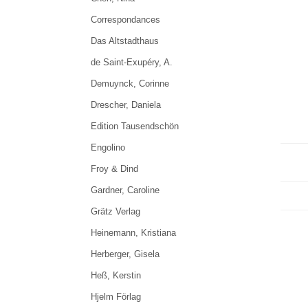
Correspondances
Das Altstadthaus
de Saint-Exupéry, A.
Demuynck, Corinne
Drescher, Daniela
Edition Tausendschön
Engolino
Froy & Dind
Gardner, Caroline
Grätz Verlag
Heinemann, Kristiana
Herberger, Gisela
Heß, Kerstin
Hjelm Förlag