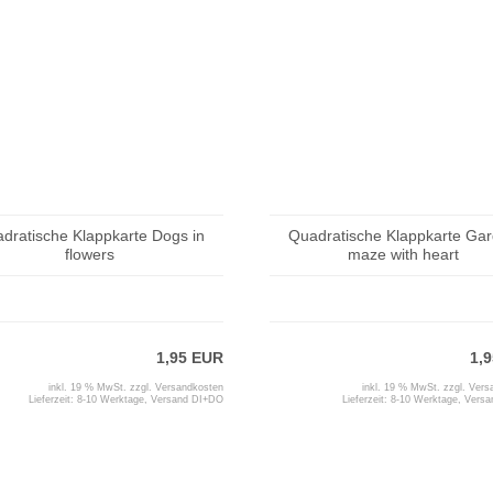
dratische Klappkarte Dogs in
Quadratische Klappkarte Ga
flowers
maze with heart
1,95 EUR
1,
inkl. 19 % MwSt. zzgl.
Versandkosten
inkl. 19 % MwSt. zzgl.
Vers
Lieferzeit:
8-10 Werktage, Versand DI+DO
Lieferzeit:
8-10 Werktage, Vers