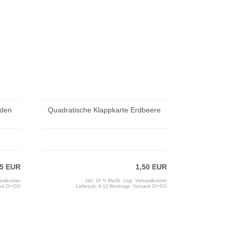
rden
Quadratische Klappkarte Erdbeere
95 EUR
1,50 EUR
andkosten
inkl. 19 % MwSt. zzgl.
Versandkosten
and DI+DO
Lieferzeit:
8-10 Werktage, Versand DI+DO