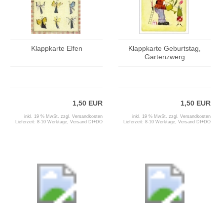
Klappkarte Elfen
Klappkarte Geburtstag,
Gartenzwerg
1,50 EUR
1,50 EUR
inkl. 19 % MwSt. zzgl.
Versandkosten
inkl. 19 % MwSt. zzgl.
Versandkosten
Lieferzeit:
8-10 Werktage, Versand DI+DO
Lieferzeit:
8-10 Werktage, Versand DI+DO