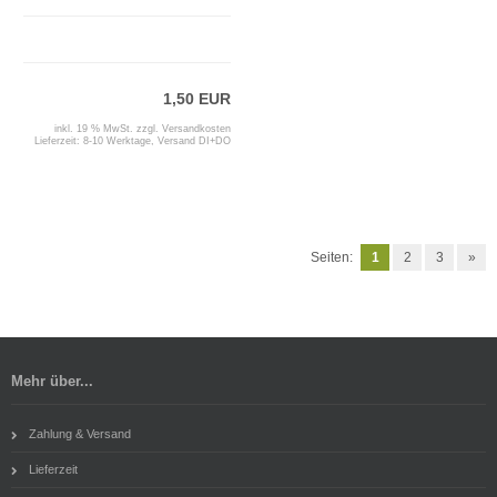
1,50 EUR
inkl. 19 % MwSt. zzgl.
Versandkosten
Lieferzeit:
8-10 Werktage, Versand DI+DO
Seiten:
1
2
3
»
Mehr über...
Zahlung & Versand
Lieferzeit