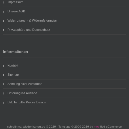
Impressum
Unsere AGB
Widerrufsrecht & Widerrufsformular
Privatsphäre und Datenschutz
Informationen
Kontakt
Sitemap
Sendung nicht zustellbar
Lieferung ins Ausland
B2B für Little Pieces Design
schreib-mal-wieder-karten.de © 2026 | Template © 2009-2026 by
mod
ified eCommerce