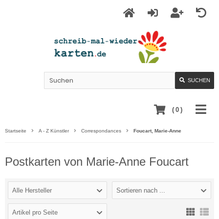
SUCHEN
(
0
)
Startseite
A - Z Künstler
Correspondances
Foucart, Marie-Anne
Postkarten von Marie-Anne Foucart
Alle Hersteller
Sortieren nach ...
Artikel pro Seite