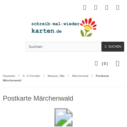
SUCHEN
(
0
)
Startseite
A - Z Künstler
Marquis, Mila
Märchenwelt
Postkarte
Märchenwald
Postkarte Märchenwald