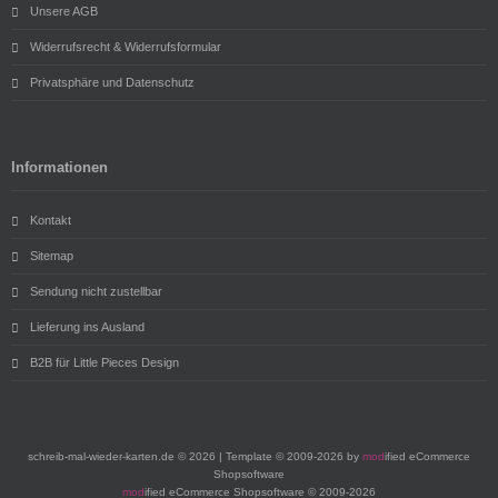
Unsere AGB
Widerrufsrecht & Widerrufsformular
Privatsphäre und Datenschutz
Informationen
Kontakt
Sitemap
Sendung nicht zustellbar
Lieferung ins Ausland
B2B für Little Pieces Design
schreib-mal-wieder-karten.de © 2026 | Template © 2009-2026 by
mod
ified eCommerce
Shopsoftware
mod
ified eCommerce Shopsoftware © 2009-2026