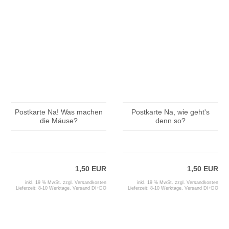
Postkarte Na! Was machen
Postkarte Na, wie geht's
die Mäuse?
denn so?
1,50 EUR
1,50 EUR
inkl. 19 % MwSt. zzgl.
Versandkosten
inkl. 19 % MwSt. zzgl.
Versandkosten
Lieferzeit:
8-10 Werktage, Versand DI+DO
Lieferzeit:
8-10 Werktage, Versand DI+DO