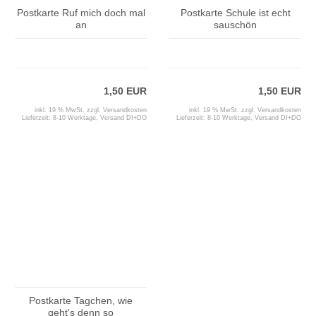
Postkarte Ruf mich doch mal
Postkarte Schule ist echt
an
sauschön
1,50 EUR
1,50 EUR
inkl. 19 % MwSt. zzgl.
Versandkosten
inkl. 19 % MwSt. zzgl.
Versandkosten
Lieferzeit:
8-10 Werktage, Versand DI+DO
Lieferzeit:
8-10 Werktage, Versand DI+DO
Postkarte Tagchen, wie
geht's denn so