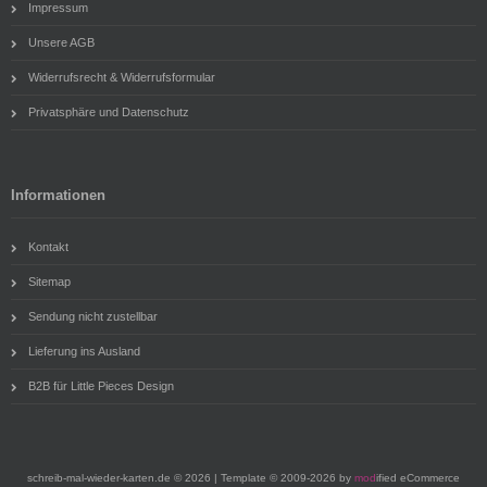
Impressum
Unsere AGB
Widerrufsrecht & Widerrufsformular
Privatsphäre und Datenschutz
Informationen
Kontakt
Sitemap
Sendung nicht zustellbar
Lieferung ins Ausland
B2B für Little Pieces Design
schreib-mal-wieder-karten.de © 2026 | Template © 2009-2026 by
mod
ified eCommerce