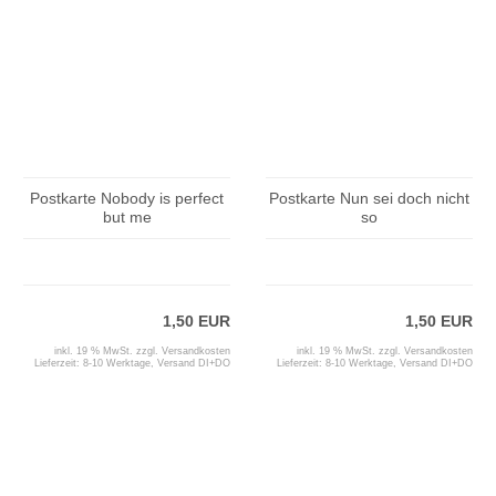
Postkarte Nobody is perfect
Postkarte Nun sei doch nicht
but me
so
1,50 EUR
1,50 EUR
inkl. 19 % MwSt. zzgl.
Versandkosten
inkl. 19 % MwSt. zzgl.
Versandkosten
Lieferzeit:
8-10 Werktage, Versand DI+DO
Lieferzeit:
8-10 Werktage, Versand DI+DO