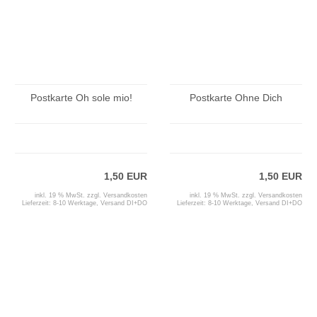
Postkarte Oh sole mio!
Postkarte Ohne Dich
1,50 EUR
1,50 EUR
inkl. 19 % MwSt. zzgl.
Versandkosten
inkl. 19 % MwSt. zzgl.
Versandkosten
Lieferzeit:
8-10 Werktage, Versand DI+DO
Lieferzeit:
8-10 Werktage, Versand DI+DO