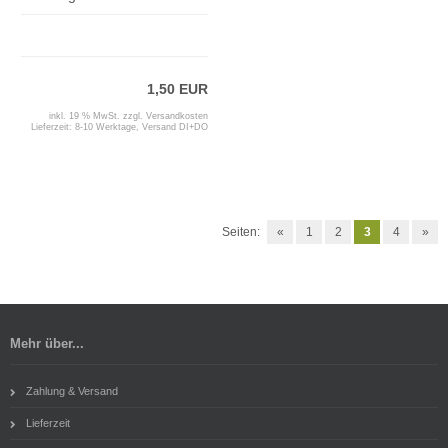
1,50 EUR
inkl. 19 % MwSt. zzgl.
Versandkosten
Lieferzeit:
8-10 Werktage, Versand DI+DO
Seiten:
«
1
2
3
4
»
Mehr über...
Zahlung & Versand
Lieferzeit