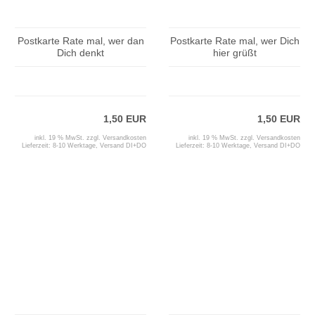
Postkarte Rate mal, wer dan
Postkarte Rate mal, wer Dich
Dich denkt
hier grüßt
1,50 EUR
1,50 EUR
inkl. 19 % MwSt. zzgl.
Versandkosten
inkl. 19 % MwSt. zzgl.
Versandkosten
Lieferzeit:
8-10 Werktage, Versand DI+DO
Lieferzeit:
8-10 Werktage, Versand DI+DO