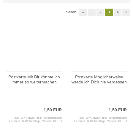
Seiten:
«
1
2
3
4
»
Postkarte Mit Dir könnte ich
Postkarte Möglicherweise
immer so weitermachen
werde ich Dich nie vergessen
1,50 EUR
1,50 EUR
inkl. 19 % MwSt. zzgl.
Versandkosten
inkl. 19 % MwSt. zzgl.
Versandkosten
Lieferzeit:
8-10 Werktage, Versand DI+DO
Lieferzeit:
8-10 Werktage, Versand DI+DO