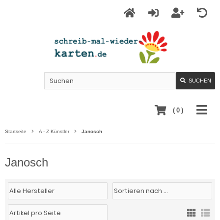
SUCHEN
(
0
)
Startseite
A - Z Künstler
Janosch
Janosch