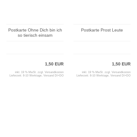
Postkarte Ohne Dich bin ich
Postkarte Prost Leute
so tierisch einsam
1,50 EUR
1,50 EUR
inkl. 19 % MwSt. zzgl.
Versandkosten
inkl. 19 % MwSt. zzgl.
Versandkosten
Lieferzeit:
8-10 Werktage, Versand DI+DO
Lieferzeit:
8-10 Werktage, Versand DI+DO