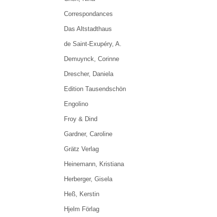
Correspondances
Das Altstadthaus
de Saint-Exupéry, A.
Demuynck, Corinne
Drescher, Daniela
Edition Tausendschön
Engolino
Froy & Dind
Gardner, Caroline
Grätz Verlag
Heinemann, Kristiana
Herberger, Gisela
Heß, Kerstin
Hjelm Förlag