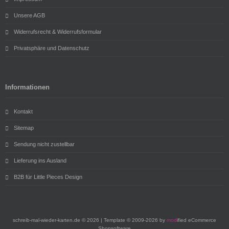
Unsere AGB
Widerrufsrecht & Widerrufsformular
Privatsphäre und Datenschutz
Informationen
Kontakt
Sitemap
Sendung nicht zustellbar
Lieferung ins Ausland
B2B für Little Pieces Design
schreib-mal-wieder-karten.de © 2026 | Template © 2009-2026 by
mod
ified eCommerce
Shopsoftware