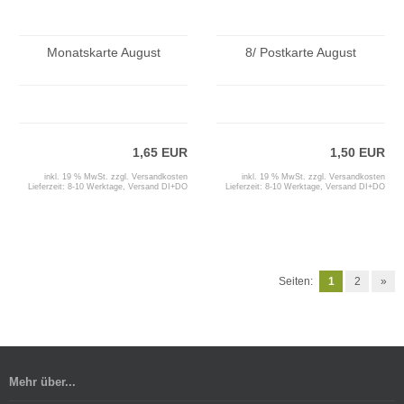
Monatskarte August
8/ Postkarte August
1,65 EUR
1,50 EUR
inkl. 19 % MwSt. zzgl.
Versandkosten
inkl. 19 % MwSt. zzgl.
Versandkosten
Lieferzeit:
8-10 Werktage, Versand DI+DO
Lieferzeit:
8-10 Werktage, Versand DI+DO
Seiten:
1
2
»
Mehr über...