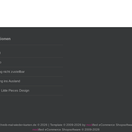
tionen
t
p
 nicht zustellbar
ng ins Ausland
 Little Pieces Design
chreib-mal-wieder-karten.de © 2026 | Template © 2009-2026 by
mod
ified eCommerce Shopsoftwa
mod
ified eCommerce Shopsoftware © 2009-2026