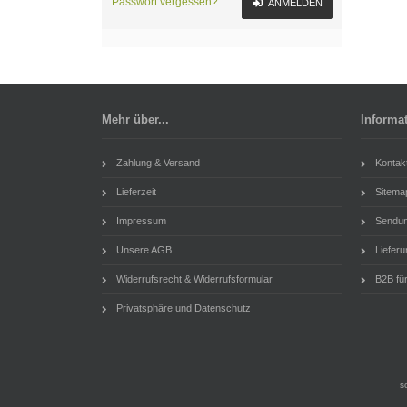
Passwort vergessen?
ANMELDEN
Mehr über...
Informa
Zahlung & Versand
Kontak
Lieferzeit
Sitema
Impressum
Sendung
Unsere AGB
Lieferu
Widerrufsrecht & Widerrufsformular
B2B für
Privatsphäre und Datenschutz
s