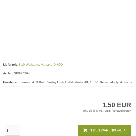
Lieferzeit:
8-10 Werktage, Versand DI+DO
Art.Nr.:
SKPK5264
Hersteller:
Skowronski & Koch Verlag GmbH, Waldstraße 48, 10551 Berlin, info @ skoko.de
1,50 EUR
inkl. 19 % MwSt. zzgl.
Versandkosten
IN DEN WARENKORB