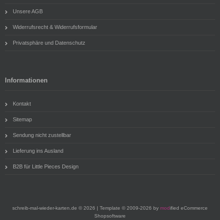
Unsere AGB
Widerrufsrecht & Widerrufsformular
Privatsphäre und Datenschutz
Informationen
Kontakt
Sitemap
Sendung nicht zustellbar
Lieferung ins Ausland
B2B für Little Pieces Design
schreib-mal-wieder-karten.de © 2026 | Template © 2009-2026 by
mod
ified eCommerce
Shopsoftware